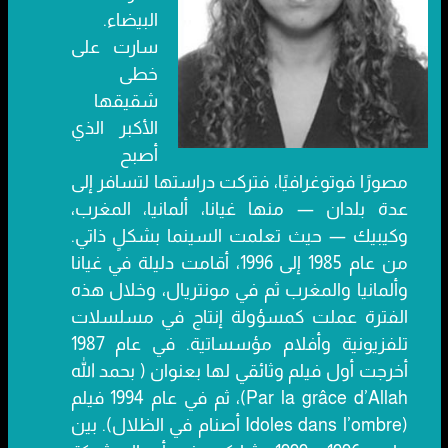
البيضاء.
سارت على
خطى
شقيقها
الأكبر الذي
أصبح
مصورًا فوتوغرافيًا، فتركت دراستها لتسافر إلى
عدة بلدان — منها غيانا، ألمانيا، المغرب،
وكيبيك — حيث تعلمت السينما بشكلٍ ذاتي.
من عام 1985 إلى 1996، أقامت دليلة في غيانا
وألمانيا والمغرب ثم في مونتريال، وخلال هذه
الفترة عملت كمسؤولة إنتاج في مسلسلات
تلفزيونية وأفلام مؤسساتية. في عام 1987
أخرجت أول فيلم وثائقي لها بعنوان ( بحمد الله
Par la grâce d’Allah)، ثم في عام 1994 فيلم
(Idoles dans l’ombre أصنام في الظلال). بين