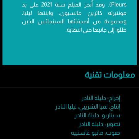
Fleurs). وقد أُنجز الفيلم سنة 2021 على يد
مونتيرته كاترين مانسيون، وابنتها ليليا،
ومجموعة من أصدقائها السينمائيين الذين
ظلوا إلى جانبها حتى النهاية.
معلومات تقنية
إخراج: دليلة النادر
إنتاج: لميا الشرَيبي، ليليا النادر
سيناريو: دليلة النادر
تصوير: دليلة النادر
صوت: ماتيو غاسنييه