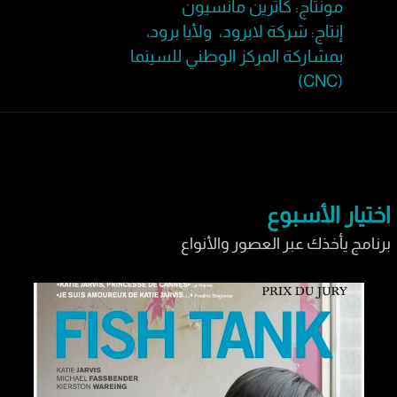
مونتاج: كاترين مانسيون
إنتاج: شركة لابرود، ولأيا برود،
بمشاركة المركز الوطني للسينما
(CNC)
اختيار الأسبوع
برنامج يأخذك عبر العصور والأنواع