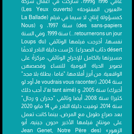
عامي 1996 و1999، شاركت في أعمال شركة
«العيون المفتوحة» (Les Yeux ouverts)
كمسؤولة إنتاج، لا سيما في فيلم (La Ballade
des sans-papiers) سنة 1997، و (Nous
retournerons un jour...) سنة 1999. وفي السنة
نفسها، أخرجت فيلمها الوثائقي (Loups du
désert ذئاب الصحراء). كرّست دليلة النادر لاحقًا
مسيرتها بالكامل للإخراج الوثائقي، مركزةً على
تصوير الحياة اليومية للنساء وقصصهن
الواقعية. من أبرز أفلامها: "فاما : بطلة بلا مجد"
سنة 2004، (Je voudrais vous raconter أود لو
أخبرك) سنة 2005، و (J’ai tant aimé أحب ذلك
كثيرا) سنة 2008، أيضا وثائقي "جدران و رجال"
سنة 2014. توفيت دليلة النادر في 14 مايو 2020
بعد صراع طويل مع المرض، بينما كانت تعمل
على مونتاج فيلمها الأخير «جون جينيه، أبو
الزهور» (Jean Genet, Notre Père des