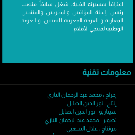
اعترافاً بمسيرته الفنية. شغل سابقاً منصب
رئيس رابطة المؤلفين والمخرجين والمنتجين
المغاربة و الغرفة المغربية للتقنيين، و الغرفة
الوطنية لمنتجي الأفلام.
معلومات تقنية
إخراج : محمد عبد الرحمان التازي
إنتاج : نور الدين الصايل
سيناريو : نور الدين الصايل
تصوير : محمد عبد الرحمان التازي
مونتاج : علال السهبي