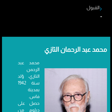
القبول
-
محمد عبد الرحمان التازي
محمد عبد
الرحمن
التازي، وُلد
سنة 1942
بمدينة
فاس.
حصل على
دبلوم من