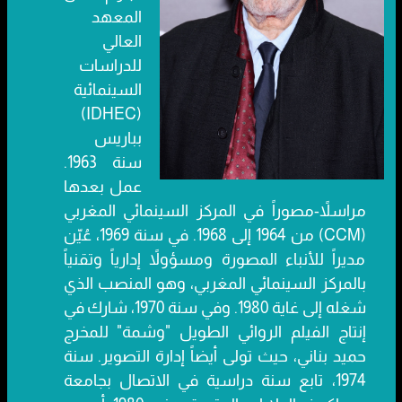
المعهد
العالي
للدراسات
السينمائية
(IDHEC)
بباريس
سنة 1963.
عمل بعدها
مراسلاً-مصوراً في المركز السينمائي المغربي
(CCM) من 1964 إلى 1968. في سنة 1969، عُيّن
مديراً للأنباء المصورة ومسؤولاً إدارياً وتقنياً
بالمركز السينمائي المغربي، وهو المنصب الذي
شغله إلى غاية 1980. وفي سنة 1970، شارك في
إنتاج الفيلم الروائي الطويل "وشمة" للمخرج
حميد بناني، حيث تولى أيضاً إدارة التصوير. سنة
1974، تابع سنة دراسية في الاتصال بجامعة