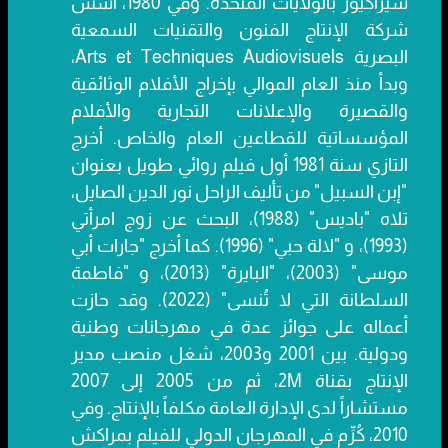
سيراكيوز بالولايات المتحدة. وفي 1980، أسس
شركة الإنتاج الفنون والتقنيات السمعية
البصرية Arts et Techniques Audiovisuels،
وبدأ منذ العام الموالي بإخراج الأفلام الوثائقية
والقصيرة والإعلانات التجارية والأفلام
المؤسساتية للقطاعين العام والخاص. أخرج
التازي سنة 1981 أول فيلم روائي طويل بعنوان
"إبن السبيل" من تأليف الراحل نور الدين الصايل،
تلاه "باديس" (1988)، البحث عن زوج امرأتي
(1993)، و "لالة حبي" (1996). كما أخرج "جارات أبي
موسى" (2003)، "البايرة" (2013)، و "فاطمة
السلطانة التي لا تُنسى" (2022). وقد حازت
أعماله على جوائز عدة في مهرجانات وطنية
ودولية. بين 2001 و2003، شغل منصب مدير
الإنتاج بقناة 2M، ثم من 2005 إلى 2007
مستشاراً لدى الإدارة العامة مكلفاً بالإنتاج. وفي
2010، كُرِّم في المهرجان الدولي للفيلم بمراكش