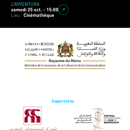
GARE CENTRALE
:00
dimanche 26 oct. - 15:00
e
Lieu :
Cinémathèque
Supported by