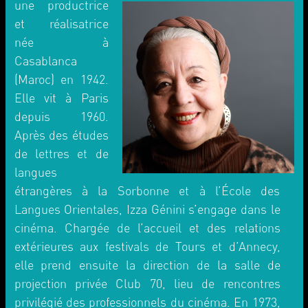
une productrice
et réalisatrice
née à
Casablanca
(Maroc) en 1942.
Elle vit à Paris
depuis 1960.
Après des études
de lettres et de
langues
étrangères à la Sorbonne et à l’École des
Langues Orientales, Izza Génini s’engage dans le
cinéma. Chargée de l’accueil et des relations
extérieures aux festivals de Tours et d’Annecy,
elle prend ensuite la direction de la salle de
projection privée Club 70, lieu de rencontres
privilégié des professionnels du cinéma. En 1973,