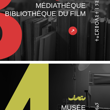
ⵜⴰⵎⴽⴻⵔⴷⵉⵜ ⵏ ⵢⵉⵙⴰⵍⴰⵏ
MÉDIATHÈQUE
BIBLIOTHÈQUE DU FILM
متحف
MUSÉE