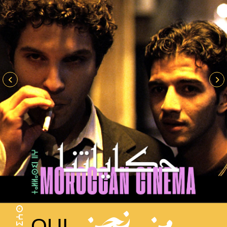
من نحن
QUI