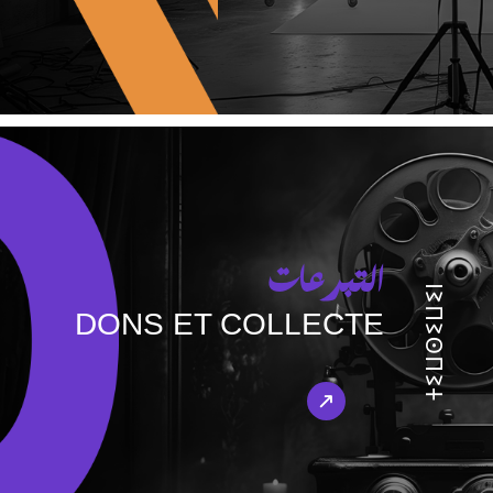
التبرعات
ⵜⵉⵡⵙⵉⵡⵉⵏ
DONS ET COLLECTE