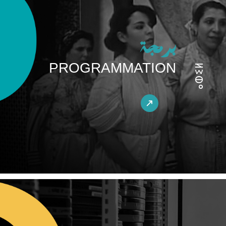
برمجة
PROGRAMMATION
ⴰⵀⵉⵍ