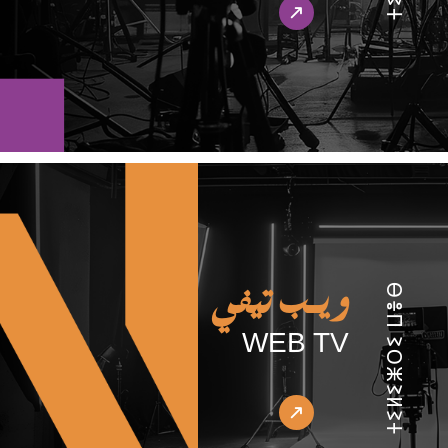
ⵜⵉⵍⵉⵥⵔⵉ ⵡⴻⴱ
ويـب تيفي
WEB TV