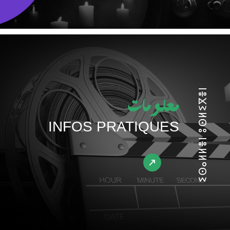
ⵉⵙⴰⵍⵍⴻⵏ ⵓⵙⵍⵉⴳⴻⵏ
معلومات
INFOS PRATIQUES