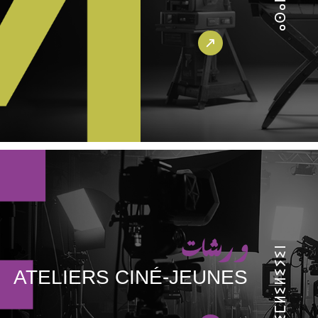
ⴰⵙⴰⵍⴰⵢ
ورشات
ⵜⵉⵎⵍⵉⵍⵉⵢⵉⵏ
ATELIERS CINÉ-JEUNES