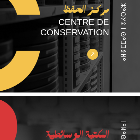
ⴰⵍⴻⵎⵎⴰⵙ ⵏ ⵓⵃⵔⴰⵣ
مركـز الحفظ
CENTRE DE
CONSERVATION
المكتبة الوسائطية