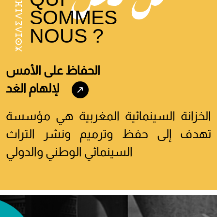
ⵅⵙⵊⴷⵉ ⴷⵊⴼⵉⵄⵙ
SOMMES
NOUS ?
الحفاظ على الأمس
لإلهام الغد
الخزانة السينمائية المغربية هي مؤسسة
تهدف إلى حفظ وترميم ونشر التراث
السينمائي الوطني والدولي