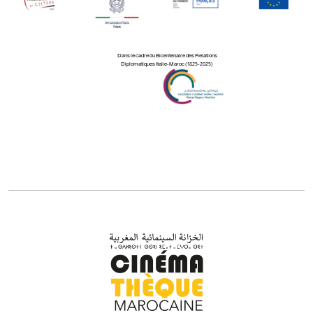
Dans le cadre du Bicentenaire des Relations
Diplomatiques Italie-Maroc (1825-2025)