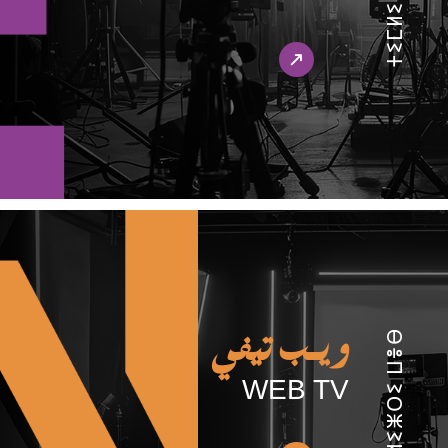
ⵜⵉⵎⵍⵉⵍⵉⵢⵉⵏ
ⵜⵉⵍⵉⵥⵔⵉ ⵡⴻⴱ
ويـب تيفي
WEB TV