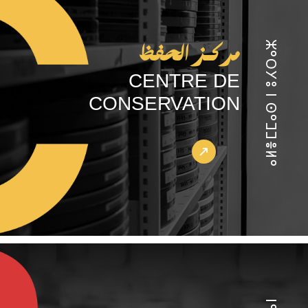
ⴰⵍⴻⵎⵎⴰⵙ ⵏ ⵓⵃⵔⴰⵣ
مركـز الحفظ
CENTRE DE
CONSERVATION