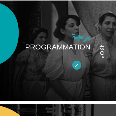
برمجة
PROGRAMMATION
ⴰⵀⵉⵍ