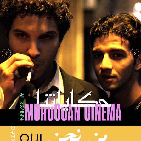
من نحن
QUI