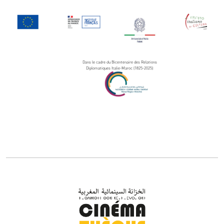
Dans le cadre du Bicentenaire des Relations
Diplomatiques Italie-Maroc (1825-2025)