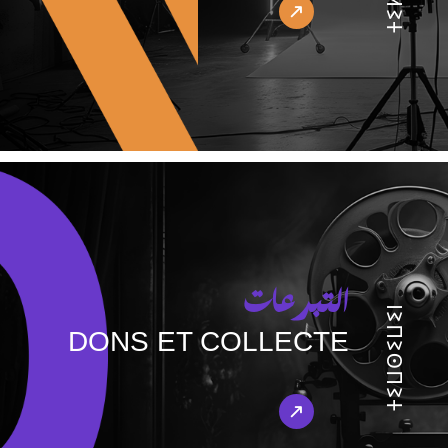
التبرعات
ⵜⵉⵡⵙⵉⵡⵉⵏ
DONS ET COLLECTE