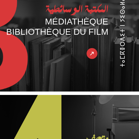
ⵜⴰⵎⴽⴻⵔⴷⵉⵜ ⵏ ⵢⵉⵙⴰⵍⴰⵏ
المكتبة الوسائطية
MÉDIATHÈQUE
BIBLIOTHÈQUE DU FILM
متحف