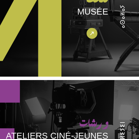
ⴰⵙⴰⵍⴰⵢ
MUSÉE
ورشات
ATELIERS CINÉ-JEUNES