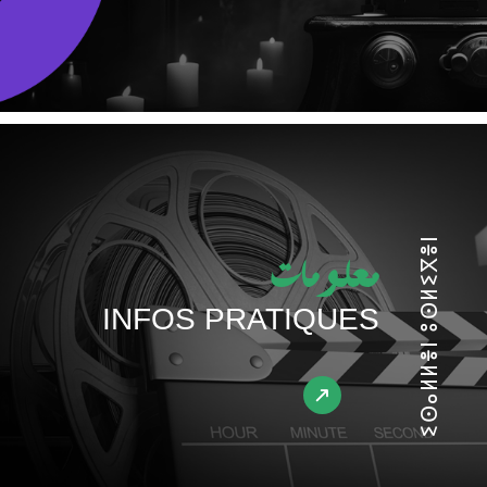
ⵉⵙⴰⵍⵍⴻⵏ ⵓⵙⵍⵉⴳⴻⵏ
معلومات
INFOS PRATIQUES