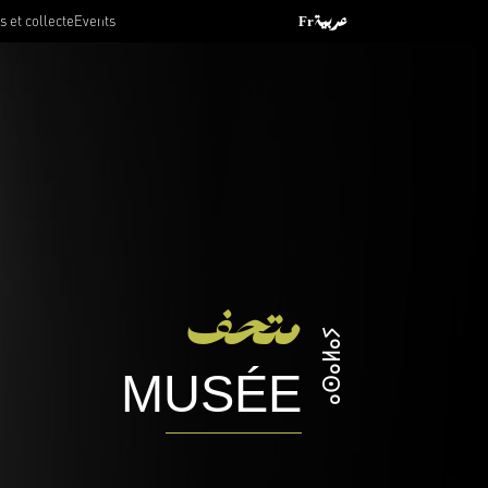
 et collecte
Events
Fr
عربية
متحف
ⴰⵙⴰⵍⴰⵢ
MUSÉE