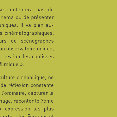
e contentera pas de
 cinéma ou de présenter
oniques. Il va bien au-
ts cinématographiques.
urs de scénographes
n observatoire unique,
ur révéler les coulisses
ilmique ».
ulture cinéphilique, ne
de réflexion constante
l’ordinaire, capturer la
image, raconter le 7ème
x expression les plus
t surtout les Femmes et