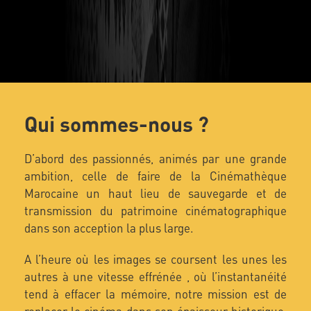
Qui sommes-nous ?
D’abord des passionnés, animés par une grande
ambition, celle de faire de la Cinémathèque
Marocaine un haut lieu de sauvegarde et de
transmission du patrimoine cinématographique
dans son acception la plus large.
A l’heure où les images se coursent les unes les
autres à une vitesse effrénée , où l’instantanéité
tend à effacer la mémoire, notre mission est de
replacer le cinéma dans son épaisseur historique,