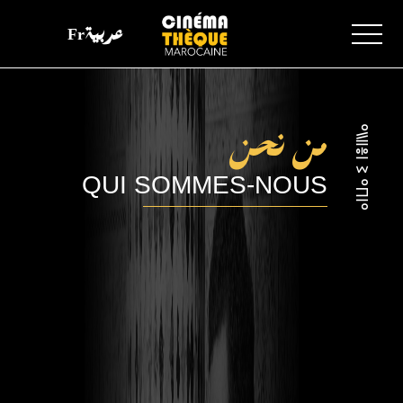
Fr
عربية
ⴰⵏⵡⴰ ⵉ ⵏⴻⵍⵍⴰ
من نحن
QUI SOMMES-NOUS