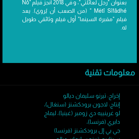
بعنوان "رجل لعائلتي"، و في 2018 أنجز فيلم "Nô
Mëtî Sîfâdhé " (من الصعب أن يُروى). يعد
فيلم "مقبرة السينما" أول فيلم وثائقي طويل
له.
معلومات تقنية
إخراج: تيرنو سليمان ديالو
إنتاج: لاجون برودكشنز (سنغال)،
لو غرينييه دي زومبر (غينيا)، ليماج
دابري (فرنسا)،
جي بي إل برودكشنز (فرنسا)