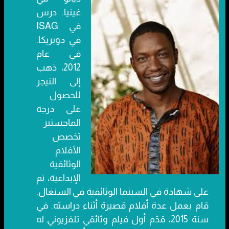
غينيا. درس
في ISAG
في دوبريكا.
في عام
2012، ذهب
إلى النيجر
للحصول
على درجة
الماجستير
تخصص
الأفلام
الوثائقية
الإبداعية، ثم
على شهادة في السينما الوثائقية في السنغال.
قام بعمل عدة أفلام قصيرة أثناء دراسته. في
سنة 2015، قدّم أول فيلم وثائقي تلفزيوني له