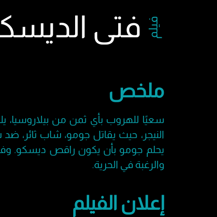
فتى الديسك
فيلم
ملخص
سعيًا للهروب بأي ثمن من بيلاروسيا، يلت
النيجر، حيث يقاتل جومو، شاب ثائر، ضد 
يحلم جومو بأن يكون راقص ديسكو. وفي 
والرغبة في الحرية.
إعلان الفيلم