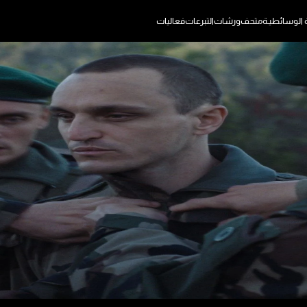
ة الوسائطيـة
متحف
ورشات
التبرعات
فعاليات