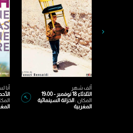
فتى الديسكو
ألف ش
الأربعاء 19 نوفمبر - 19:00
الثلاثاء 18 نوفمبر - :00
المكان :
الخزانة السينمائية
المكان 
المغربية
المغرب