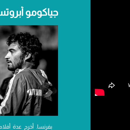
جياكومو أبروت
بفرنسا. أخرج عدة أفلا