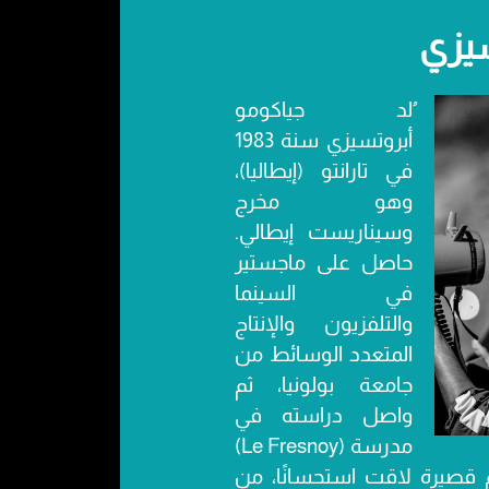
سيزي
ُلد جياكومو
أبروتسيزي سنة 1983
في تارانتو (إيطاليا)،
وهو مخرج
وسيناريست إيطالي.
حاصل على ماجستير
في السينما
والتلفزيون والإنتاج
المتعدد الوسائط من
جامعة بولونيا، ثم
واصل دراسته في
مدرسة (Le Fresnoy)
م قصيرة لاقت استحسانًا، من