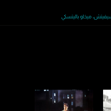
شيفيتش، ميخاو باليتسكي