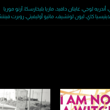
ندريه لوجي، غايتان دافيد، ماريا بليخارسكا، آرنو موريا
يسيا كاي، ليون لوتشيف، ماتيو أوليفيتي، روبرت فينت