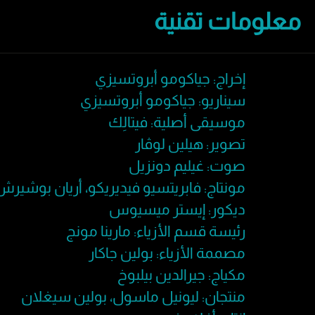
معلومات تقنية
إخراج: جياكومو أبروتسيزي
سيناريو: جياكومو أبروتسيزي
موسيقى أصلية: فيتالِك
تصوير: هيلين لوڤار
صوت: غيليم دونزيل
مونتاج: فابريتسيو فيديريكو، أريان بوشير
ديكور: إيستر ميسيوس
رئيسة قسم الأزياء: مارينا مونج
مصممة الأزياء: بولين جاكار
مكياج: جيرالدين بيلبوخ
منتجان: ليونيل ماسول، بولين سيغلان