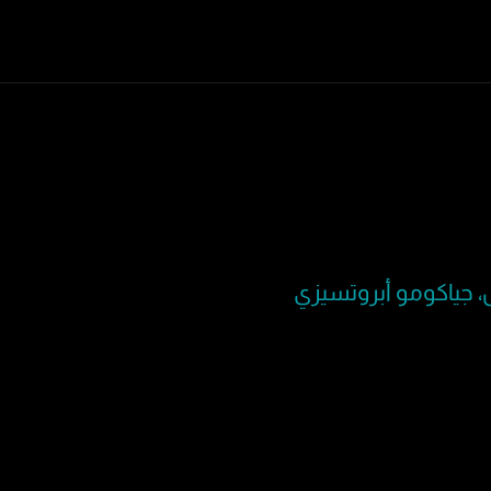
ش، جياكومو أبروتسيزي