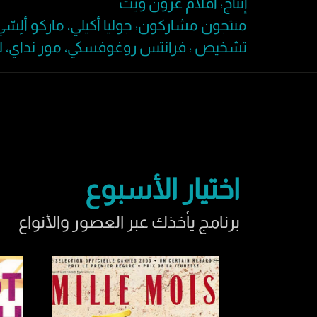
إنتاج: أفلام غرون ويت
منتجون مشاركون: جوليا أكيلي، ماركو ألِسّي، أ
تشخيص : فرانتس روغوفسكي، مور نداي، لايت
اختيار الأسبوع
برنامج يأخذك عبر العصور والأنواع