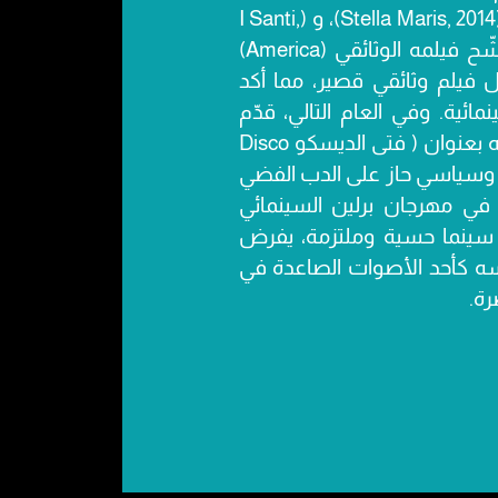
بينها: (Archipel, 2010)، (Stella Maris, 2014)، و (I Santi,
2021). في عام 2022، رُشّح فيلمه الوثائقي (America)
ل فيلم وثائقي قصير، مما أكد
ائية. وفي العام التالي، قدّم
أول فيلم روائي طويل له بعنوان ( فتى الديسكو Disco
 وسياسي حاز على الدب الفضي
ي مهرجان برلين السينمائي
من خلال سينما حسية وملتزمة، يفرض
سه كأحد الأصوات الصاعدة في
رة.