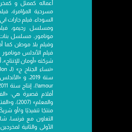
أعماله كممثل و كمخرج
مسرحية المؤامرة، فيلم 
السوداء، فيلم جارات ابي
ومسلسل رحيمو، فيلم 
وفيلم بلا موطن كما أ
فيلم الأندلس مونامور و
شركته «أومان للإنتاج»، 
منتجًا تنفيذيًا و/أو شري
التعاون مع فرنسا، شا
الأولى والثانية لمخرجين