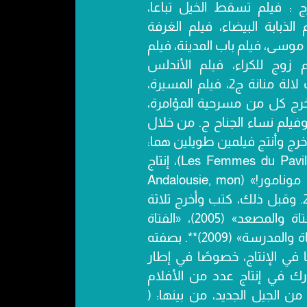
 : فيلم تسقط الخيل تباعا،
الذبابة البيضاء، فيلم الغرفة
 موسى، فيلم باب المدينة، فيلم
زوج للكراء، فيلم الأندلس
مونامور، مسلسل بنات لالة منانة ج2، فيلم المسيرة،
خرج كل من مسرحية المؤامرة،
فيلم نساء الجناح ج. من خلال
أخرج وأنتج فيلمين طويلين هما:
«نساء الجناح ج» (Les Femmes du Pavillon J)، إنتاج
سنة 2019، و «الأندلس مونامور!» (Andalousie, mon
amour!)، إنتاج سنة 2011. وقبل ذلك، كتب وأخرج ثلاثة
أفلام قصيرة هي: «الفتاة والمصعد» (2005)، «الفتاة
والمعلم» (2007)، و«الفتاة والمدرسة» (2009)**. بصفته
كًا في الإنتاج، خصوصًا في إطار
رك في إنتاج عدد من الأفلام
 من الجيل الجديد، من بينها: (