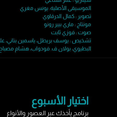
الموسيقى الأصلية: يونس مغري
تصوير : كمال الدرقاوي
مونتاج : ماري بيير رونو
صوت : فوزي ثابت
تشخيص : يوسف بريطل، ياسمين بناني، علي
البطيوي، بولان ف. فودواب، هشام مصباح، يا
اختيار الأسبوع
برنامج يأخذك عبر العصور والأنواع