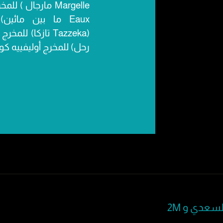
Eaux ما بين مائين
رحل) للمخرج أوليفييه ك
لسعدي و 2M