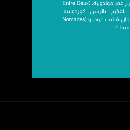
Margelle مارجال ) للمخرج عمر مولدويرة، (Entre Deux
) للمخرج باتريس كوردونييه،
(Tazzeka تازكا) للمخرج جان-فيليب غود، و (Nomades
وسماك.