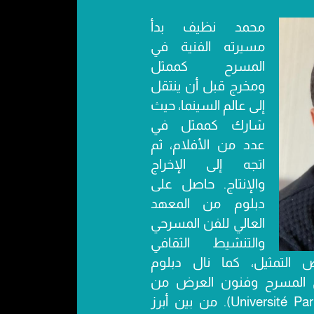
محمد نظيف بدأ
مسيرته الفنية في
المسرح كممثل
ومخرج قبل أن ينتقل
إلى عالم السينما، حيث
شارك كممثل في
عدد من الأفلام، ثم
اتجه إلى الإخراج
والإنتاج. حاصل على
دبلوم من المعهد
العالي للفن المسرحي
والتنشيط الثقافي
خصص التمثيل، كما نال دبلوم
ي المسرح وفنون العرض من
جامعة باريس 10 (Université Paris-X). من بين أبرز