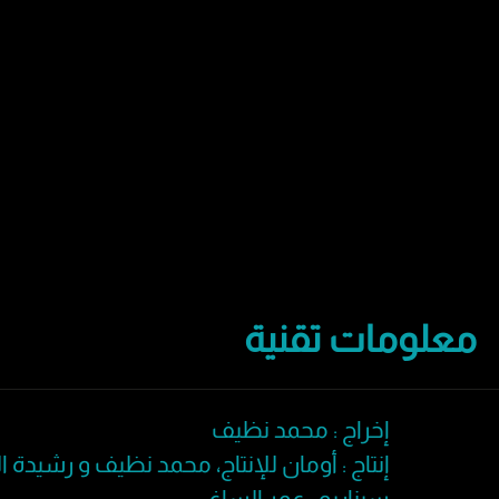
معلومات تقنية
إ
خراج : محمد نظيف
إنتاج : أومان للإنتاج، محمد نظيف و رشيدة ا
سيناريو : عمر الساغي