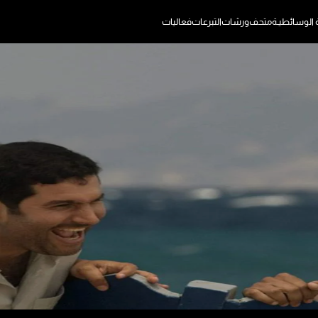
ة الوسائطيـة
متحف
ورشات
التبرعات
فعاليات