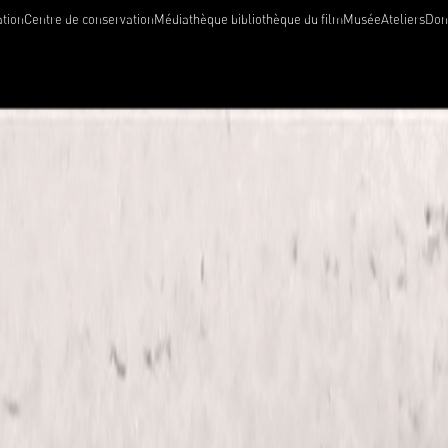
tion
Centre de conservation
Médiathèque bibliothèque du film
Musée
Ateliers
Dons